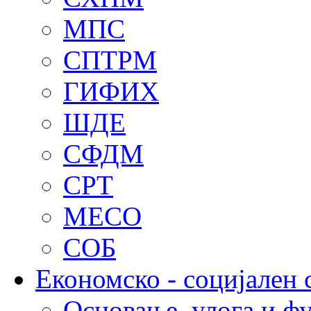
МПС
СПТРМ
ГИФИХ
ШДЕ
СФДМ
СРТ
МЕСО
СОБ
Економско - социјален 
Основање, улога и ф