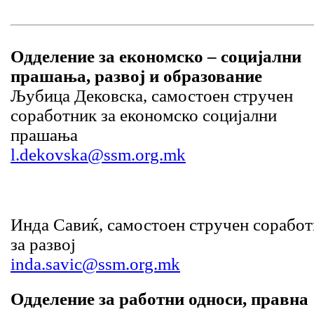
Одделение за економско – социјални
прашања, развој и образование
Љубица Дековска, самостоен стручен
соработник за економско социјални
прашања
l.dekovska@ssm.org.mk
Инда Савиќ, самостоен стручен сорабо
за развој
inda.savic@ssm.org.mk
Одделение за работни односи, правна