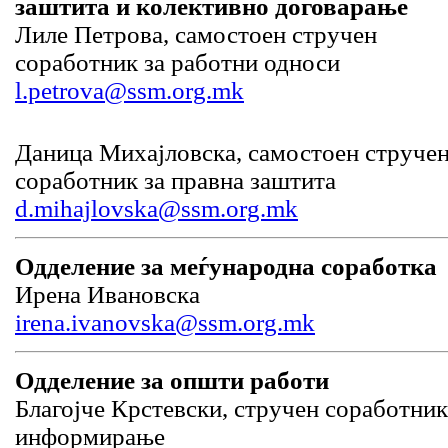
заштита и колективно договарање
Лиле Петрова, самостоен стручен
соработник за работни односи
l.petrova@ssm.org.mk
Даница Михајловска, самостоен струче
соработник за правна заштита
d.mihajlovska@ssm.org.mk
Одделение за меѓународна соработка
Ирена Ивановска
irena.ivanovska@ssm.org.mk
Одделение за општи работи
Благојче Крстевски, стручен соработник
информирање